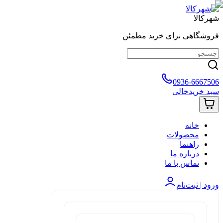
شهرکالا
فروشگاهی برای خرید مطمئن
0936-6667506
سبد خرید
خالی
خانه
محصولات
راهنما
درباره ما
تماس با ما
ورود | ثبت‌نام