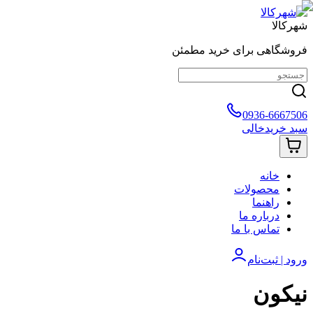
شهرکالا
فروشگاهی برای خرید مطمئن
0936-6667506
سبد خرید
خالی
خانه
محصولات
راهنما
درباره ما
تماس با ما
ورود | ثبت‌نام
نیکون